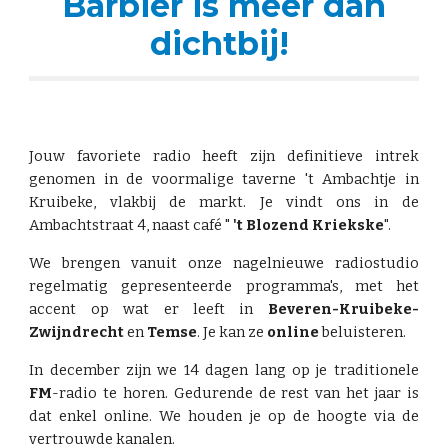
Barbier is meer dan
dichtbij!
Jouw favoriete radio heeft zijn definitieve intrek
genomen in de voormalige taverne 't Ambachtje in
Kruibeke, vlakbij de markt. Je vindt ons in de
Ambachtstraat 4, naast café "
't Blozend Kriekske
".
We brengen vanuit onze nagelnieuwe radiostudio
regelmatig gepresenteerde programma's, met het
accent op wat er leeft in
Beveren-Kruibeke-
Zwijndrecht
en
Temse
. Je kan ze
online
beluisteren.
In december zijn we 14 dagen lang op je traditionele
FM
-radio te horen. Gedurende de rest van het jaar is
dat enkel online. We houden je op de hoogte via de
vertrouwde kanalen.