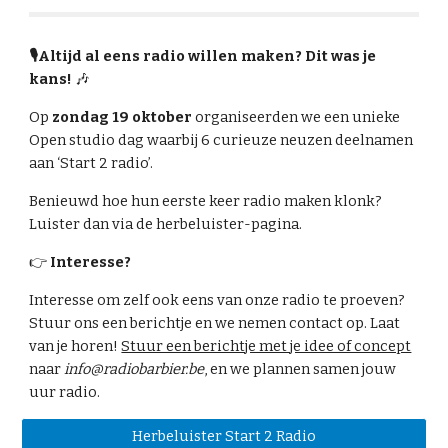
🎙️Altijd al eens radio willen maken? Dit was je
kans!
🎶
Op
zondag 19 oktober
organiseerden we een unieke
Open studio dag waarbij 6 curieuze neuzen deelnamen
aan ‘Start 2 radio’.
Benieuwd hoe hun eerste keer radio maken klonk?
Luister dan via de herbeluister-pagina.
👉
Interesse?
Interesse om zelf ook eens van onze radio te proeven?
Stuur ons een berichtje en we nemen contact op.
Laat
van je horen!
Stuur een berichtje met je idee of concept
naar
info@radiobarbier.be
, en we plannen samen jouw
uur radio.
Herbeluister Start 2 Radio