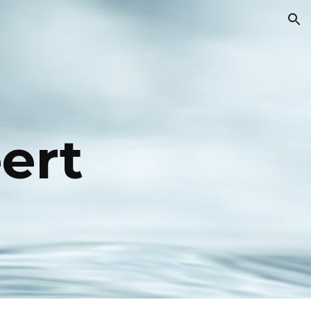
ion
ert